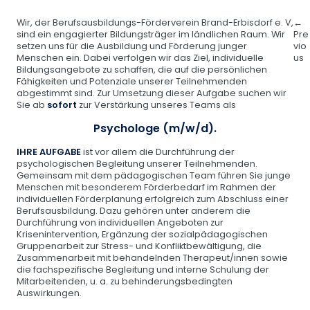
Be
Wir, der Berufsausbildungs-Förderverein Brand-Erbisdorf e. V,
←
sind ein engagierter Bildungsträger im ländlichen Raum. Wir
Pre
setzen uns für die Ausbildung und Förderung junger
vio
Menschen ein. Dabei verfolgen wir das Ziel, individuelle
us
Bildungsangebote zu schaffen, die auf die persönlichen
Fähigkeiten und Potenziale unserer Teilnehmenden
abgestimmt sind. Zur Umsetzung dieser Aufgabe suchen wir
Sie ab
sofort
zur Verstärkung unseres Teams als
Psychologe (m/w/d).
IHRE AUFGABE
ist vor allem die Durchführung der
psychologischen Begleitung unserer Teilnehmenden.
Gemeinsam mit dem pädagogischen Team führen Sie junge
Menschen mit besonderem Förderbedarf im Rahmen der
individuellen Förderplanung erfolgreich zum Abschluss einer
Berufsausbildung. Dazu gehören unter anderem die
Durchführung von individuellen Angeboten zur
Krisenintervention, Ergänzung der sozialpädagogischen
Gruppenarbeit zur Stress- und Konfliktbewältigung, die
Zusammenarbeit mit behandelnden Therapeut/innen sowie
die fachspezifische Begleitung und interne Schulung der
Mitarbeitenden, u. a. zu behinderungsbedingten
Auswirkungen.